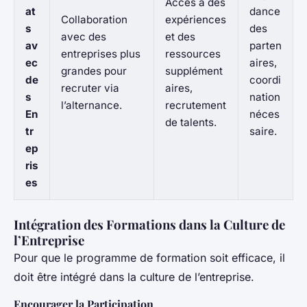
Accès à des
at
dance
Collaboration
expériences
s
des
avec des
et des
av
parten
entreprises plus
ressources
ec
aires,
grandes pour
supplément
de
coordi
recruter via
aires,
s
nation
l’alternance.
recrutement
En
néces
de talents.
tr
saire.
ep
ris
es
Intégration des Formations dans la Culture de
l’Entreprise
Pour que le programme de formation soit efficace, il
doit être intégré dans la culture de l’entreprise.
Encourager la Participation