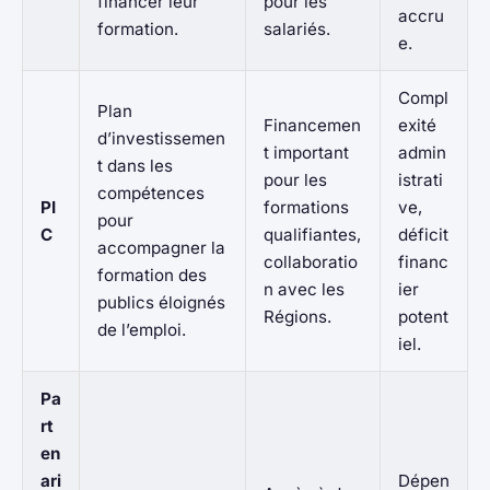
financer leur
pour les
accru
formation.
salariés.
e.
Compl
Plan
Financemen
exité
d’investissemen
t important
admin
t dans les
pour les
istrati
compétences
PI
formations
ve,
pour
C
qualifiantes,
déficit
accompagner la
collaboratio
financ
formation des
n avec les
ier
publics éloignés
Régions.
potent
de l’emploi.
iel.
Pa
rt
en
ari
Dépen