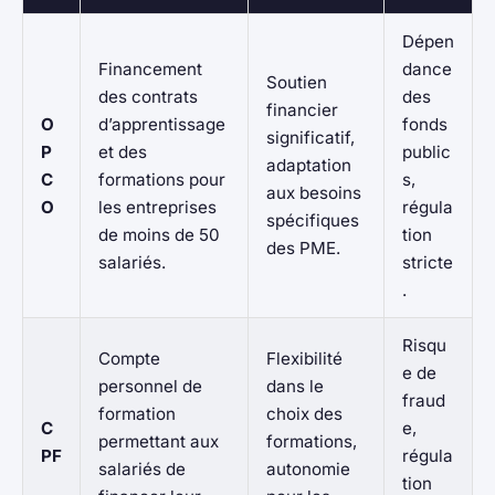
Dépen
Financement
dance
Soutien
des contrats
des
financier
O
d’apprentissage
fonds
significatif,
P
et des
public
adaptation
C
formations pour
s,
aux besoins
O
les entreprises
régula
spécifiques
de moins de 50
tion
des PME.
salariés.
stricte
.
Risqu
Compte
Flexibilité
e de
personnel de
dans le
fraud
formation
choix des
C
e,
permettant aux
formations,
PF
régula
salariés de
autonomie
tion