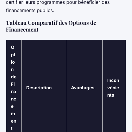
certifier leurs programmes pour bénéficier des
financements publics.
Tableau Comparatif des Options de
Financement
O
pt
io
n
de
Incon
Fi
Description
Avantages
vénie
na
nts
nc
e
m
en
t