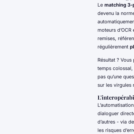
Le
matching 3-
devenu la norme 
automatiquement
moteurs d’OCR év
remises, référen
régulièrement
p
Résultat ? Vous
temps colossal, 
pas qu’une quest
sur les virgules
L'interopérabi
L’automatisation
dialoguer direc
d’autres - via d
les risques d’er