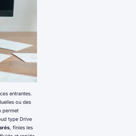
èces entrantes.
duelles ou des
a permet
oud type Drive
arés
, finies les
luide et rapide.