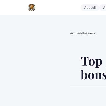
Accueil
A
Accueil
›
Business
Top 
bons