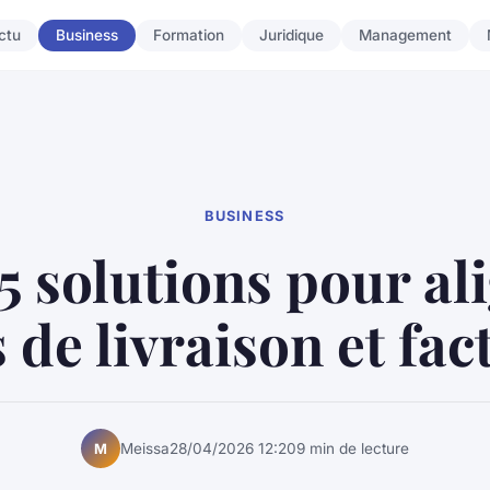
ctu
Business
Formation
Juridique
Management
BUSINESS
5 solutions pour al
 de livraison et fac
Meissa
28/04/2026 12:20
9 min de lecture
M