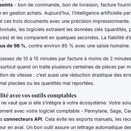
points
- bon de commande, bon de livraison, facture fournis
en gestion achats. Aujourd’hui, l’intelligence artificielle pe
 ces trois documents avec une précision impressionnante.
olués, les logiciels extraient les données clés (quantités, pr
ces) et les comparent en quelques secondes. La fiabilité d’e
lus de 98 %
, contre environ 85 % avec une saisie humaine.
 passez de 10 à 15 minutes par facture à moins de 2 minute
surtout quand on traite plusieurs centaines de pièces par mo
ion de vitesse : c’est aussi une réduction drastique des er
 mal placées ou les quantités mal reportées.
lité avec vos outils comptables
 ne vaut que si elle s’intègre à votre écosystème. Votre solu
tement avec votre logiciel comptable - Pennylane, Sage, Ce
es
connecteurs API
. Cela évite les exports manuels, les re
reur en aval. Un bon outil assure un lettrage automatique de