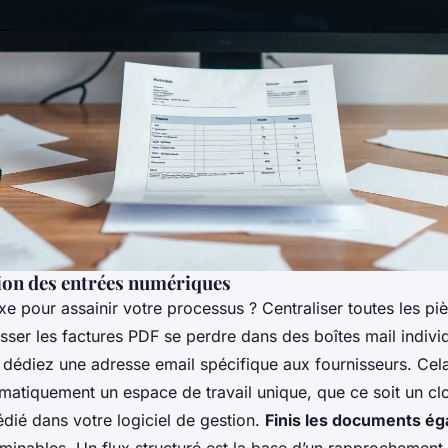
tion des entrées numériques
xe pour assainir votre processus ? Centraliser toutes les pi
isser les factures PDF se perdre dans des boîtes mail indivi
, dédiez une adresse email spécifique aux fournisseurs. Cel
omatiquement un espace de travail unique, que ce soit un cl
dié dans votre logiciel de gestion.
Finis les documents ég
minables. Un flux structuré est la base d’un rapprochement f