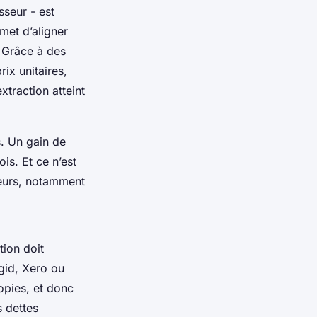
seur - est
rmet d’aligner
 Grâce à des
ix unitaires,
xtraction atteint
s. Un gain de
is. Et ce n’est
reurs, notamment
tion doit
gid, Xero ou
copies, et donc
s dettes