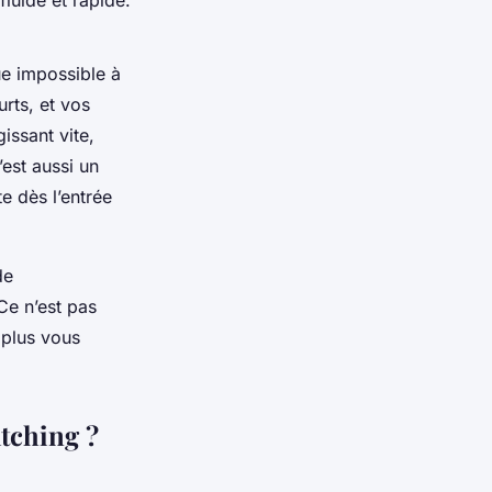
ue impossible à
rts, et vos
issant vite,
’est aussi un
e dès l’entrée
de
Ce n’est pas
 plus vous
atching ?