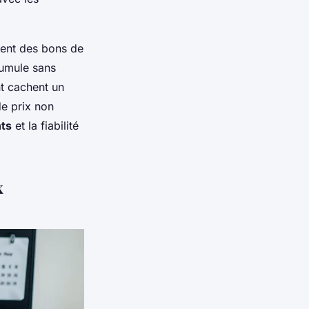
ent des bons de
cumule sans
t cachent un
de prix non
nts
et la fiabilité
x