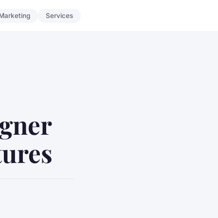
Marketing
Services
igner
tures