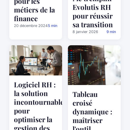
pour les
Evolutis RH
métiers de la
pour réussir
finance
sa transition
20 décembre 2024
5 min
8 janvier 2026
9 min
Logiciel RH :
la solution
Tableau
incontournable
croisé
pour
dynamique :
optimiser la
maîtriser
gestion des
l'outil