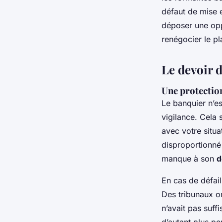
défaut de mise 
déposer une oppo
renégocier le p
Le devoir 
Une protection
Le banquier n’es
vigilance. Cela 
avec votre situa
disproportionné 
manque à son
d
En cas de défai
Des tribunaux on
n’avait pas suff
d’autant plus pe