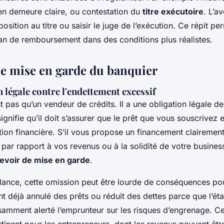
en demeure claire, ou contestation du
titre exécutoire
. L’a
sition au titre ou saisir le juge de l’exécution. Ce répit p
lan de remboursement dans des conditions plus réalistes.
de mise en garde du banquier
 légale contre l'endettement excessif
t pas qu’un vendeur de crédits. Il a une obligation légale de
signifie qu’il doit s’assurer que le prêt que vous souscrivez
tion financière. S’il vous propose un financement clairemen
par rapport à vos revenus ou à la solidité de votre business 
evoir de mise en garde
.
llance, cette omission peut être lourde de conséquences po
t déjà annulé des prêts ou réduit des dettes parce que l’ét
isamment alerté l’emprunteur sur les risques d’engrenage. Ce
rtinent pour les entrepreneurs, dont les revenus peuvent être 