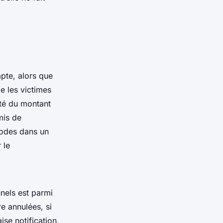
pte, alors que
e les victimes
ité du montant
mis de
codes dans un
 le
nels est parmi
e annulées, si
ise notification,