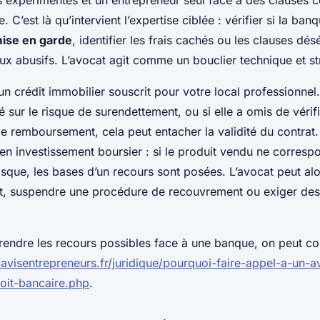
es expérimentés et un entrepreneur seul face à des clauses 
e. C’est là qu’intervient l’expertise ciblée : vérifier si la ba
mise en garde
, identifier les frais cachés ou les clauses dés
ux abusifs. L’avocat agit comme un bouclier technique et st
un crédit immobilier souscrit pour votre local professionnel
é sur le risque de surendettement, ou si elle a omis de véri
de remboursement, cela peut entacher la validité du contra
en investissement boursier : si le produit vendu ne corresp
risque, les bases d’un recours sont posées. L’avocat peut a
rat, suspendre une procédure de recouvrement ou exiger d
endre les recours possibles face à une banque, on peut co
/avisentrepreneurs.fr/juridique/pourquoi-faire-appel-a-un-a
roit-bancaire.php
.