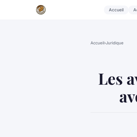
Accueil
A
Accueil
›
Juridique
Les a
av