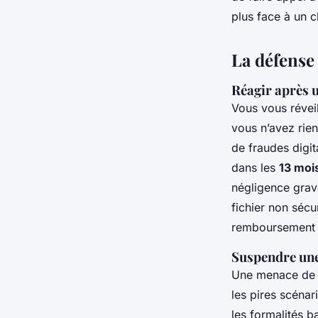
plus face à un c
La défense 
Réagir après 
Vous vous révei
vous n’avez rien
de fraudes digit
dans les
13 moi
négligence gra
fichier non sécur
remboursement e
Suspendre une
Une menace de s
les pires scénar
les formalités b