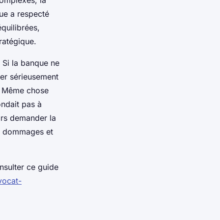
complexes, la
nque a respecté
équilibrées,
ratégique.
. Si la banque ne
fier sérieusement
t. Même chose
ondait pas à
lors demander la
es dommages et
nsulter ce guide
vocat-