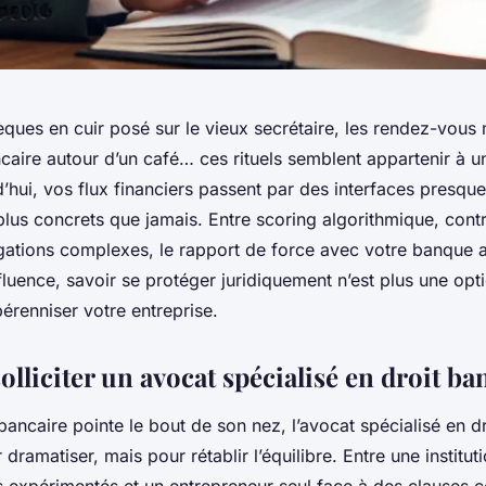
èques en cuir posé sur le vieux secrétaire, les rendez-vous
ncaire autour d’un café… ces rituels semblent appartenir à u
hui, vos flux financiers passent par des interfaces presque 
plus concrets que jamais. Entre scoring algorithmique, contr
gations complexes, le rapport de force avec votre banque 
fluence, savoir se protéger juridiquement n’est plus une opti
érenniser votre entreprise.
lliciter un avocat spécialisé en droit ba
 bancaire pointe le bout de son nez, l’avocat spécialisé en d
 dramatiser, mais pour rétablir l’équilibre. Entre une institut