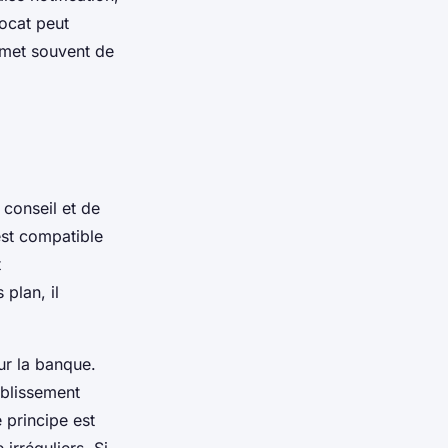
vocat peut
ermet souvent de
 conseil et de
 est compatible
t
plan, il
ur la banque.
ablissement
 principe est
irréguliers. Si