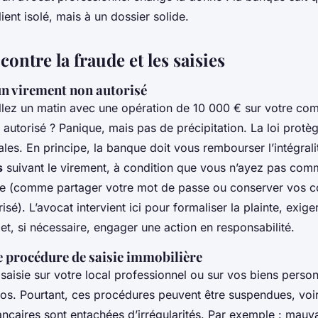
lient isolé, mais à un dossier solide.
contre la fraude et les saisies
un virement non autorisé
llez un matin avec une opération de 10 000 € sur votre com
 autorisé ? Panique, mais pas de précipitation. La loi protèg
ales. En principe, la banque doit vous rembourser l’intégral
s
suivant le virement, à condition que vous n’ayez pas com
ve (comme partager votre mot de passe ou conserver vos 
isé). L’avocat intervient ici pour formaliser la plainte, exiger
t, si nécessaire, engager une action en responsabilité.
 procédure de saisie immobilière
aisie sur votre local professionnel ou sur vos biens person
ios. Pourtant, ces procédures peuvent être suspendues, voir
ancaires sont entachées d’irrégularités. Par exemple : mauva