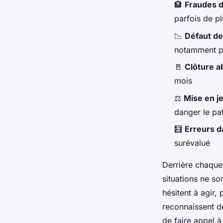
🏦
Fraudes d
parfois de pl
📉
Défaut de
notamment p
🚪
Clôture a
mois
⚖️
Mise en j
danger le pa
🧮
Erreurs d
surévalué
Derrière chaque 
situations ne so
hésitent à agir,
reconnaissent d
de faire appel à