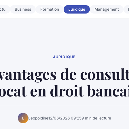
ctu
Business
Formation
Juridique
Management
JURIDIQUE
vantages de consul
ocat en droit banca
Léopoldine
12/06/2026 09:25
9 min de lecture
L