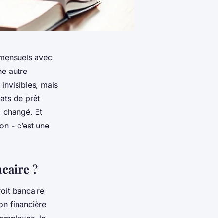
 mensuels avec
ne autre
invisibles, mais
ats de prêt
a changé. Et
on - c’est une
ncaire ?
roit bancaire
ion financière