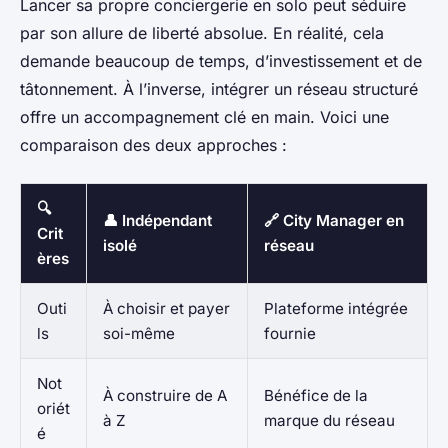
Lancer sa propre conciergerie en solo peut séduire
par son allure de liberté absolue. En réalité, cela
demande beaucoup de temps, d’investissement et de
tâtonnement. À l’inverse, intégrer un réseau structuré
offre un accompagnement clé en main. Voici une
comparaison des deux approches :
🔍
👤 Indépendant
🔗 City Manager en
Crit
isolé
réseau
ères
Outi
À choisir et payer
Plateforme intégrée
ls
soi-même
fournie
Not
À construire de A
Bénéfice de la
oriét
à Z
marque du réseau
é