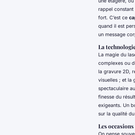
une étagère, ou 
rappel constant
fort. C’est ce
ca
quand il est per
un message corpo
La technologie
La magie du lase
complexes ou de
la gravure 2D, r
visuelles ; et l
spectaculaire a
finesse du résul
exigeants. Un b
sur la qualité du
Les occasions
On pense souven