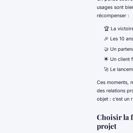
usages sont bien
récompenser :
🏆 La victoi
🎉 Les 10 ans
🤝 Un parten
🌟 Un client 
🚀 Le lancem
Ces moments, m
des relations pr
objet : c’est un
Choisir la 
projet