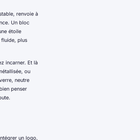
stable, renvoie à
iance. Un bloc
une étoile
fluide, plus
z incarner. Et là
métallisée, ou
verre, neutre
 bien penser
bute.
intégrer un logo,