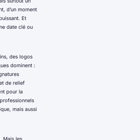
ais surtout un
nt, d’un moment
puissant. Et
une date clé ou
ins, des logos
ques dominent :
ignatures
t de relief
nt pour la
professionnels
que, mais aussi
. Mais les