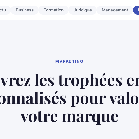
ctu
Business
Formation
Juridique
Management
MARKETING
rez les trophées e
onnalisés pour valo
votre marque