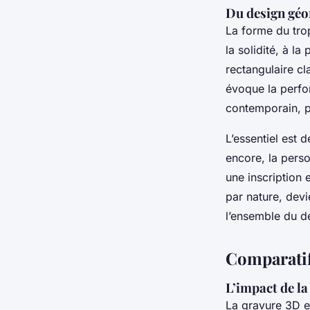
Du design gé
La forme du trop
la solidité, à l
rectangulaire cl
évoque la perfor
contemporain, p
L’essentiel est 
encore, la perso
une inscription 
par nature, dev
l’ensemble du d
Comparatif
L’impact de la
La gravure 3D es