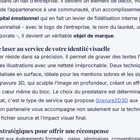
dans un hall d’entreprise. Il devient un élément de décor, m
 de l’appartenance à une communauté, d’un accomplisseme
pital émotionnel
qui en fait un levier de fidélisation interne 
sonnalisé - avec le logo de l’entreprise, le nom du lauréat, 
rate -, il devient un véritable
objet de marque
.
 laser au service de votre identité visuelle
r réside dans sa précision. Il permet de graver des textes f
s illustrations avec une netteté irréprochable. Deux techni
éalisée en surface, idéale pour les mentions sobres et les s
a gravure 3D, qui sculpte l’image en profondeur, créant un effe
u cœur même du bloc. Le choix du prestataire est détermina
tat, c'est le type de service que propose
Gravure2D3D
aux 
on partenaire vous accompagne non seulement sur la techni
 fichier source et l’impact visuel final.
 stratégiques pour offrir une récompense
t aux événements formels : galas, séminaires, conventions