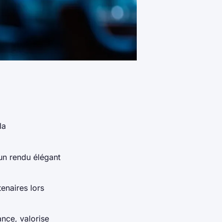
la
un rendu élégant
tenaires lors
nce, valorise