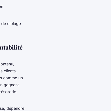
on
s de ciblage
ntabilité
 contenu,
s clients,
ils comme un
En gagnant
résorerie.
erse, dépendre