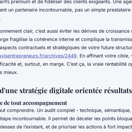
 tarifs premium et de fidéliser des clients exigeants. Une ag
ent un partenaire incontournable, pas un simple prestataire
.
ionnement clair, c’est aussi éviter les dérives de croissanc
arge fragilise la cohérence interne et complique la transmiss
aspects contractuels et stratégiques de votre future structu
/avisentrepreneurs.fr/archives/2449
. En affinant votre cible
fficacité et, surtout, en marge. C’est ça, la vraie rentabilité o
is mieux.
 d'une stratégie digitale orientée résultats
base de tout accompagnement
 faut comprendre. Un audit complet - technique, sémantique, 
étape incontournable. Il permet de déceler les points bloqua
blesses de l’existant, et de prioriser les actions à fort impac