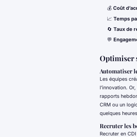
💰
Coût d’acq
📈
Temps pas
🔄
Taux de r
💬
Engageme
Optimiser 
Automatiser le
Les équipes créa
l’innovation. Or
rapports hebdom
CRM ou un logic
quelques heures 
Recruter les 
Recruter en CDI 