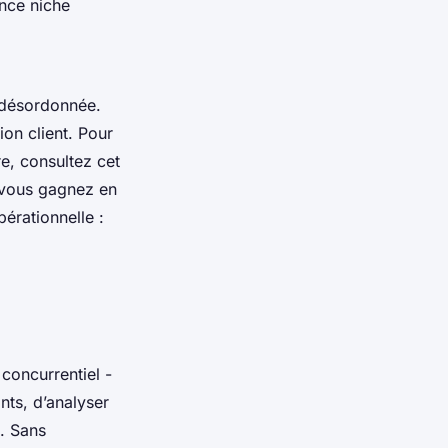
ence niche
e désordonnée.
ion client. Pour
re, consultez cet
, vous gagnez en
pérationnelle :
concurrentiel -
nts, d’analyser
t. Sans