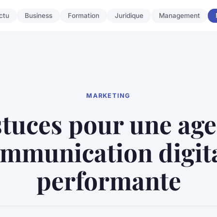
ctu
Business
Formation
Juridique
Management
MARKETING
tuces pour une ag
mmunication digit
performante