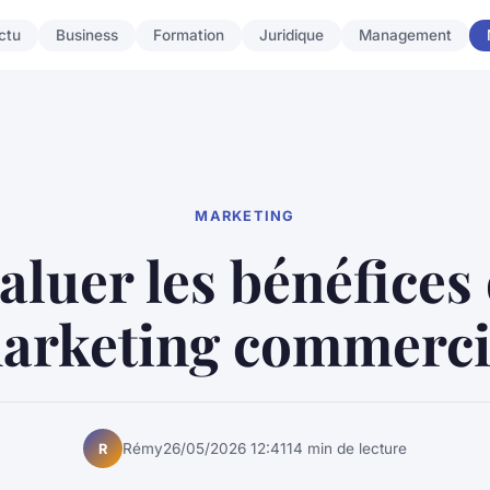
ctu
Business
Formation
Juridique
Management
MARKETING
aluer les bénéfices
arketing commerci
Rémy
26/05/2026 12:41
14 min de lecture
R