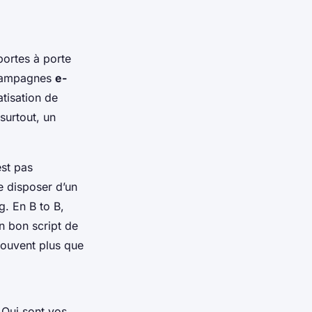
portes à porte
: campagnes
e-
tisation de
surtout, un
est pas
e disposer d’un
g. En B to B,
Un bon script de
souvent plus que
 Qui sont vos