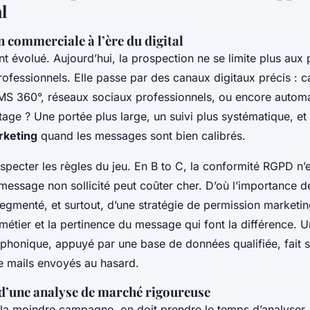
l
 commerciale à l’ère du digital
 évolué. Aujourd’hui, la prospection ne se limite plus aux 
rofessionnels. Elle passe par des canaux digitaux précis 
MS 360°, réseaux sociaux professionnels, ou encore automa
tage ? Une portée plus large, un suivi plus systématique, et 
rketing
quand les messages sont bien calibrés.
especter les règles du jeu. En B to C, la conformité RGPD n’
message non sollicité peut coûter cher. D’où l’importance d
segmenté, et surtout, d’une stratégie de permission marketin
e métier et la pertinence du message qui font la différence. 
éphonique, appuyé par une base de données qualifiée, fait 
e mails envoyés au hasard.
d’une analyse de marché rigoureuse
 la moindre campagne, on doit prendre le temps d’analyser.