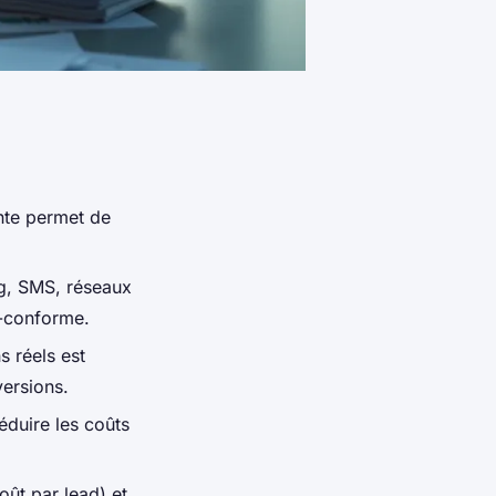
nte permet de
ng, SMS, réseaux
D-conforme.
s réels est
versions.
duire les coûts
oût par lead) et