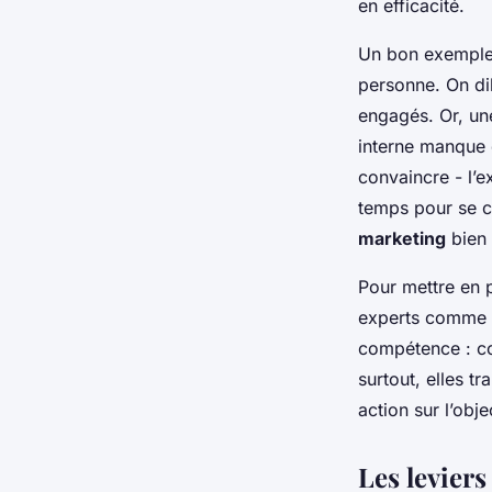
en efficacité.
Un bon exemple 
personne. On di
engagés. Or, une
interne manque d
convaincre - l’e
temps pour se c
marketing
bien 
Pour mettre en 
experts comme
compétence : com
surtout, elles t
action sur l’obj
Les levier