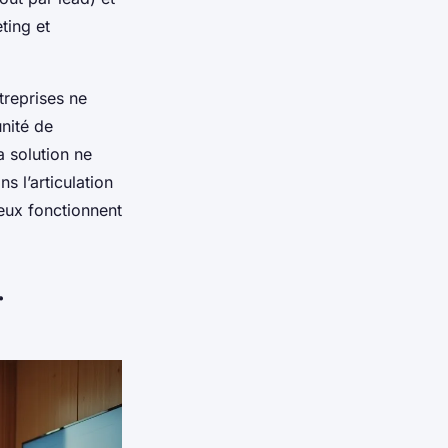
ting et
treprises ne
nité de
a solution ne
s l’articulation
 deux fonctionnent
r