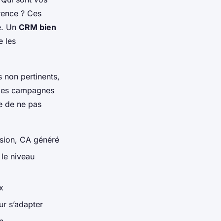
rrence ? Ces
e. Un
CRM bien
e les
s non pertinents,
r les campagnes
e de ne pas
sion, CA généré
le niveau
x
ur s’adapter