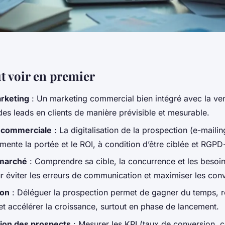
ut voir en premier
arketing
: Un marketing commercial bien intégré avec la ve
des leads en clients de manière prévisible et mesurable.
 commerciale
: La digitalisation de la prospection (e-maili
mente la portée et le ROI, à condition d’être ciblée et RGP
 marché
: Comprendre sa cible, la concurrence et les besoin
ur éviter les erreurs de communication et maximiser les con
ion
: Déléguer la prospection permet de gagner du temps, ré
et accélérer la croissance, surtout en phase de lancement.
ion des prospects
: Mesurer les KPI (taux de conversion, c