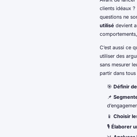
clients idéaux ?
questions ne so
utilisé
devient al
comportements, e
C’est aussi ce q
utiliser des ar
sans mesurer le
partir dans tous 
🎯
Définir de
📌
Segmenter 
d’engagemen
📱
Choisir l
🎙️
Élaborer u