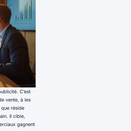
blicité. C’est
e vente, à les
à que réside
in. Il cible,
merciaux gagnent