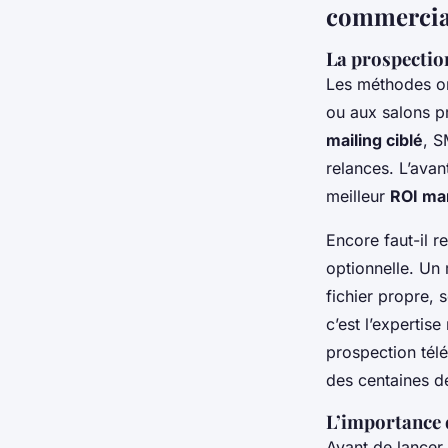
commercia
La prospection
Les méthodes ont
ou aux salons p
mailing ciblé
, S
relances. L’avan
meilleur
ROI ma
Encore faut-il r
optionnelle. Un 
fichier propre, 
c’est l’expertis
prospection tél
des centaines d
L’importance 
Avant de lancer