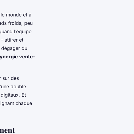
 le monde et à
ds froids, peu
quand l’équipe
 attirer et
de dégager du
ynergie vente-
r sur des
d’une double
digitaux. Et
lignant chaque
ement