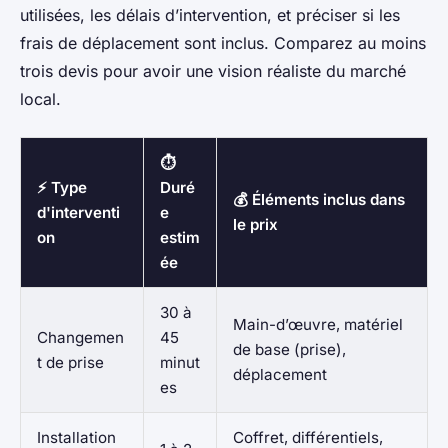
utilisées, les délais d’intervention, et préciser si les
frais de déplacement sont inclus. Comparez au moins
trois devis pour avoir une vision réaliste du marché
local.
⏱️
⚡ Type
Duré
💰 Éléments inclus dans
d'interventi
e
le prix
on
estim
ée
30 à
Main-d’œuvre, matériel
Changemen
45
de base (prise),
t de prise
minut
déplacement
es
Installation
Coffret, différentiels,