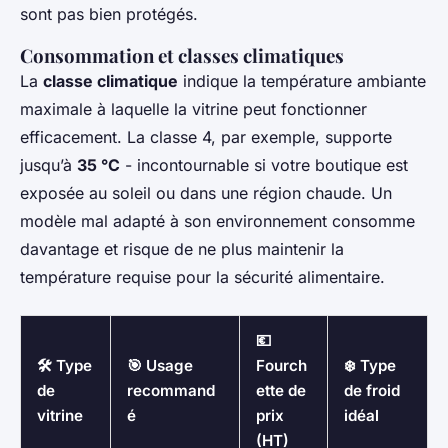
sont pas bien protégés.
Consommation et classes climatiques
La
classe climatique
indique la température ambiante
maximale à laquelle la vitrine peut fonctionner
efficacement. La classe 4, par exemple, supporte
jusqu’à
35 °C
- incontournable si votre boutique est
exposée au soleil ou dans une région chaude. Un
modèle mal adapté à son environnement consomme
davantage et risque de ne plus maintenir la
température requise pour la sécurité alimentaire.
💶
🛠️ Type
🎯 Usage
Fourch
❄️ Type
de
recommand
ette de
de froid
vitrine
é
prix
idéal
(HT)