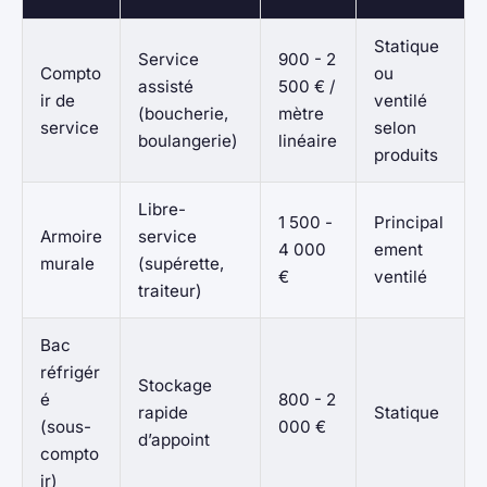
Statique
Service
900 - 2
Compto
ou
assisté
500 € /
ir de
ventilé
(boucherie,
mètre
service
selon
boulangerie)
linéaire
produits
Libre-
1 500 -
Principal
Armoire
service
4 000
ement
murale
(supérette,
€
ventilé
traiteur)
Bac
réfrigér
Stockage
é
800 - 2
rapide
Statique
(sous-
000 €
d’appoint
compto
ir)