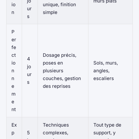
jo
murs plats
io
unique, finition
ur
n
simple
s
P
er
fe
ct
Dosage précis,
4
io
poses en
Sols, murs,
jo
n
plusieurs
angles,
ur
n
couches, gestion
escaliers
s
e
des reprises
m
e
nt
Ex
Techniques
Tout type de
p
5
complexes,
support, y