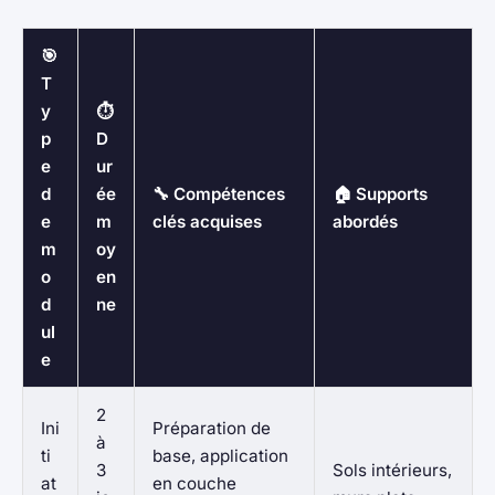
🎯
T
y
⏱️
p
D
e
ur
d
ée
🔧 Compétences
🏠 Supports
e
m
clés acquises
abordés
m
oy
o
en
d
ne
ul
e
2
Ini
Préparation de
à
ti
base, application
3
Sols intérieurs,
at
en couche