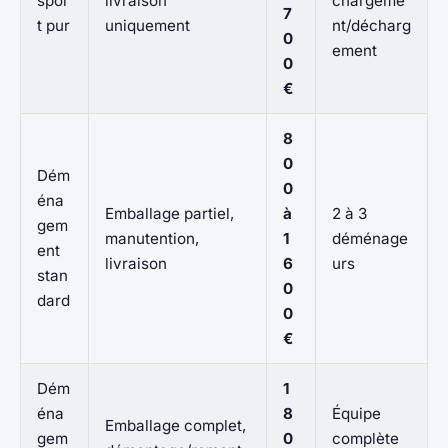
spor
livraison
chargeme
7
t pur
uniquement
nt/décharg
0
ement
0
€
8
0
Dém
0
éna
Emballage partiel,
à
2 à 3
gem
manutention,
1
déménage
ent
livraison
6
urs
stan
0
dard
0
€
Dém
1
éna
8
Équipe
Emballage complet,
gem
0
complète