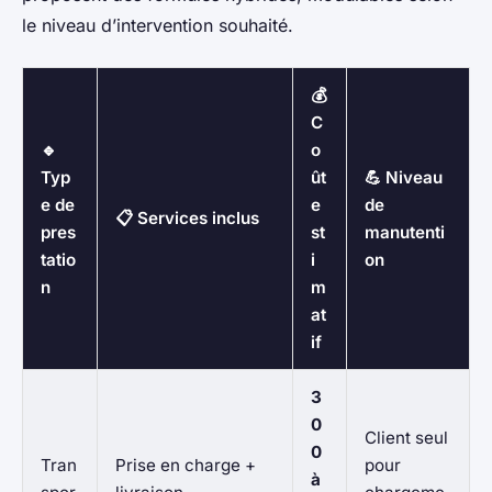
le niveau d’intervention souhaité.
💰
C
🔹
o
Typ
ût
💪 Niveau
e de
e
de
📋 Services inclus
pres
st
manutenti
tatio
i
on
n
m
at
if
3
0
Client seul
0
Tran
Prise en charge +
pour
à