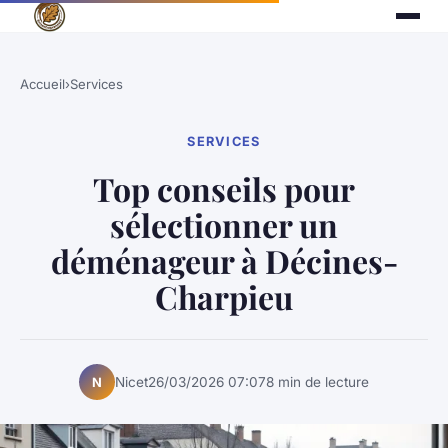
Accueil
›
Services
SERVICES
Top conseils pour
sélectionner un
déménageur à Décines-
Charpieu
Nicet
26/03/2026 07:07
8 min de lecture
N