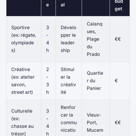
bud
e
al
get
Calanq
Sportive
3
Dévelo
ues,
(ex: régate,
-
pper le
Plage
€€
olympiade
4
leader
du
s)
h
ship
Prado
Créative
2
Stimul
Quartie
(ex: atelier
-
er la
r du
€
savon,
3
créativ
Panier
street art)
h
ité
Renfor
Culturelle
3
cer la
Vieux-
(ex:
-
commu
Port,
€€
chasse au
4
nicatio
Mucem
trésor)
h