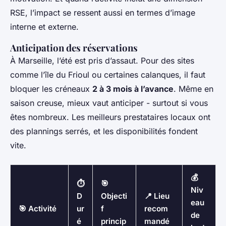
RSE, l’impact se ressent aussi en termes d’image
interne et externe.
Anticipation des réservations
À Marseille, l’été est pris d’assaut. Pour des sites
comme l’île du Frioul ou certaines calanques, il faut
bloquer les créneaux
2 à 3 mois à l’avance
. Même en
saison creuse, mieux vaut anticiper - surtout si vous
êtes nombreux. Les meilleurs prestataires locaux ont
des plannings serrés, et les disponibilités fondent
vite.
💰
⏱️
🎯
Niv
D
Objecti
📍 Lieu
eau
🎯 Activité
ur
f
recom
de
é
princip
mandé