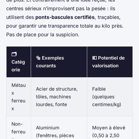
centres sérieux n’improvisent pas la pesée : ils
utilisent des
ponts-bascules certifiés
, traçables,
pour garantir une transparence totale au kilo près.
Pas de place pour la suspicion.
🗂️
🔩 Exemples
💶 Potentiel de
Catég
courants
valorisation
orie
Métau
Acier de structure,
Faible
x
tôles, machines
(quelques
ferreu
lourdes, fonte
centimes/kg)
x
Non-
Aluminium
Moyen à élevé
ferreu
(fenêtres, pièces
(0,50 à 2,50