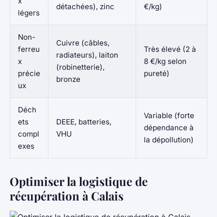
x
détachées), zinc
€/kg)
légers
Non-
Cuivre (câbles,
ferreu
Très élevé (2 à
radiateurs), laiton
x
8 €/kg selon
(robinetterie),
précie
pureté)
bronze
ux
Déch
Variable (forte
ets
DEEE, batteries,
dépendance à
compl
VHU
la dépollution)
exes
Optimiser la logistique de
récupération à Calais